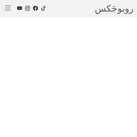
روبوجَکس