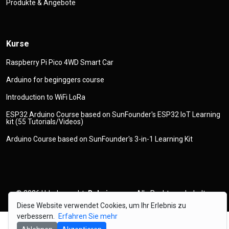
Produkte & Angebote
Kurse
Raspberry Pi Pico 4WD Smart Car
Arduino for beginggers course
Introduction to WiFi LoRa
ESP32 Arduino Course based on SunFounder's ESP32 IoT Learning
kit (55 Tutorials/Videos)
Arduino Course based on SunFounder's 3-in-1 Learning Kit
© 2026
Urheberrecht
Robojax.com
Alle Rechte vorbehalten
Diese Website verwendet Cookies, um Ihr Erlebnis zu
verbessern.
Erfahren Sie mehr