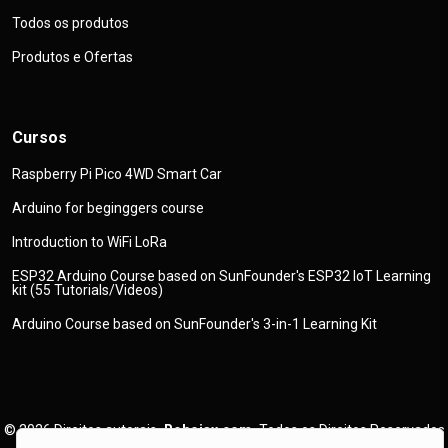
Todos os produtos
Produtos e Ofertas
Cursos
Raspberry Pi Pico 4WD Smart Car
Arduino for beginggers course
Introduction to WiFi LoRa
ESP32 Arduino Course based on SunFounder's ESP32 IoT Learning
kit (55 Tutorials/Videos)
Arduino Course based on SunFounder's 3-in-1 Learning Kit
© 2026
Direitos autorais
Robojax.com
Todos os Direitos Reservados