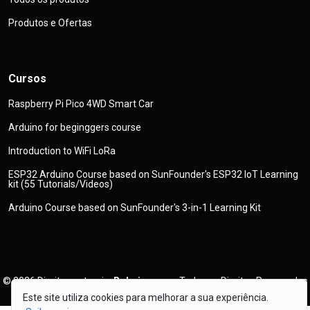
Produtos e Ofertas
Cursos
Raspberry Pi Pico 4WD Smart Car
Arduino for beginggers course
Introduction to WiFi LoRa
ESP32 Arduino Course based on SunFounder's ESP32 IoT Learning
kit (55 Tutorials/Videos)
Arduino Course based on SunFounder's 3-in-1 Learning Kit
© 2026
Direitos autorais
Robojax.com
Todos os Direitos Reservados
Este site utiliza cookies para melhorar a sua experiência.