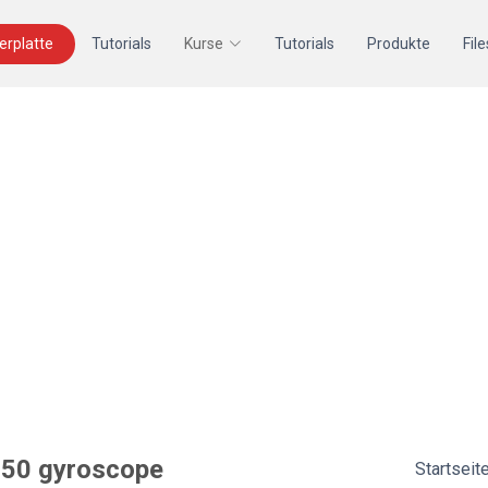
terplatte
Tutorials
Kurse
Tutorials
Produkte
File
250 gyroscope
Startseit