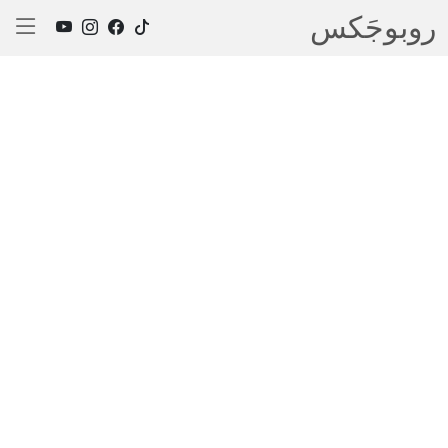
روبوجَکس