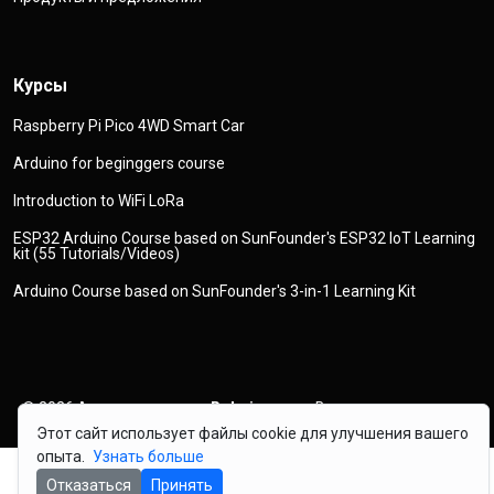
Курсы
Raspberry Pi Pico 4WD Smart Car
Arduino for beginggers course
Introduction to WiFi LoRa
ESP32 Arduino Course based on SunFounder's ESP32 IoT Learning
kit (55 Tutorials/Videos)
Arduino Course based on SunFounder's 3-in-1 Learning Kit
© 2026
Авторское право
Robojax.com
Все права защищены
Этот сайт использует файлы cookie для улучшения вашего
опыта.
Узнать больше
Отказаться
Принять