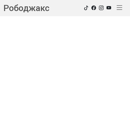
Рободжакс