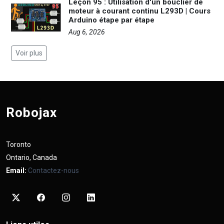
Leçon 95 : Utilisation d'un bouclier de
moteur à courant continu L293D | Cours
Arduino étape par étape
Aug 6, 2026
Voir plus
Robojax
Toronto
Ontario, Canada
Email:
Contactez-nous