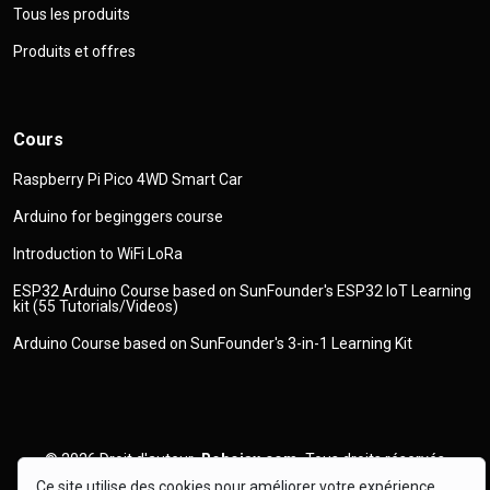
Tous les produits
Produits et offres
Cours
Raspberry Pi Pico 4WD Smart Car
Arduino for beginggers course
Introduction to WiFi LoRa
ESP32 Arduino Course based on SunFounder's ESP32 IoT Learning
kit (55 Tutorials/Videos)
Arduino Course based on SunFounder's 3-in-1 Learning Kit
© 2026
Droit d'auteur
Robojax.com
Tous droits réservés
Ce site utilise des cookies pour améliorer votre expérience.