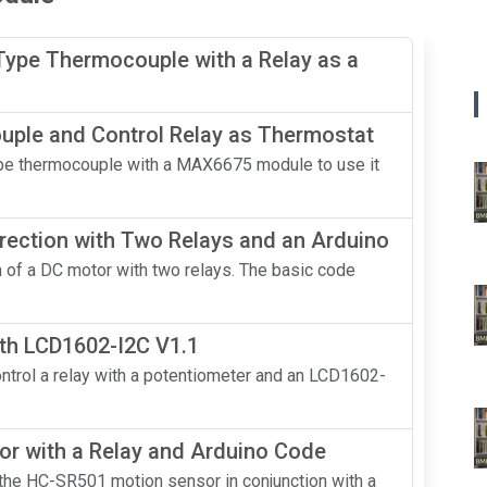
ype Thermocouple with a Relay as a
ple and Control Relay as Thermostat
-Type thermocouple with a MAX6675 module to use it
irection with Two Relays and an Arduino
on of a DC motor with two relays. The basic code
th LCD1602-I2C V1.1
ontrol a relay with a potentiometer and an LCD1602-
r with a Relay and Arduino Code
se the HC-SR501 motion sensor in conjunction with a