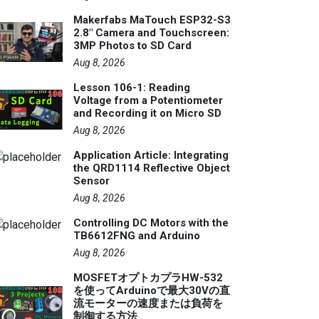
Makerfabs MaTouch ESP32-S3
2.8" Camera and Touchscreen:
3MP Photos to SD Card
Aug 8, 2026
Lesson 106-1: Reading
Voltage from a Potentiometer
and Recording it on Micro SD
Aug 8, 2026
Application Article: Integrating
the QRD1114 Reflective Object
Sensor
Aug 8, 2026
Controlling DC Motors with the
TB6612FNG and Arduino
Aug 8, 2026
MOSFETオプトカプラHW-532
を使ってArduinoで最大30Vの直
流モーターの速度または負荷を
制御する方法