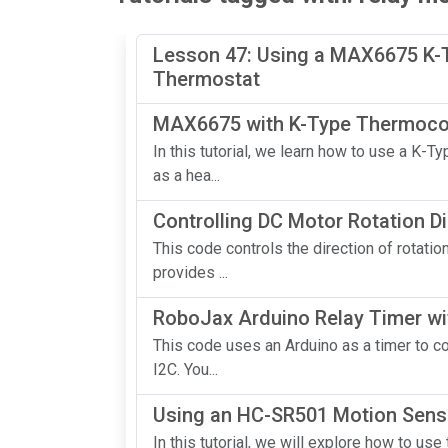
Lesson 47: Using a MAX6675 K-T
Thermostat
MAX6675 with K-Type Thermocou
In this tutorial, we learn how to use a K
as a hea...
Controlling DC Motor Rotation D
This code controls the direction of rotati
provides ...
RoboJax Arduino Relay Timer wi
This code uses an Arduino as a timer to c
I2C. You...
Using an HC-SR501 Motion Senso
In this tutorial, we will explore how to u