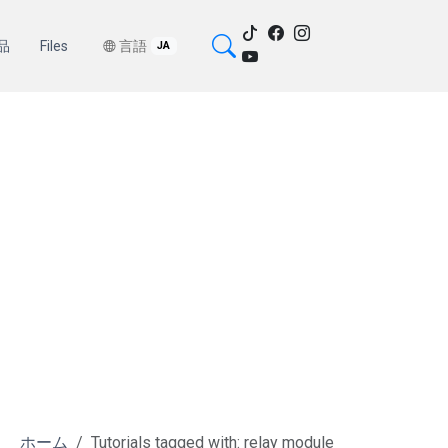
品
Files
言語
JA
ホーム
Tutorials tagged with: relay module