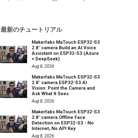
最新のチュートリアル
Makerfabs MaTouch ESP32-S3
2.8" camera Build an AI Voice
Assistant on ESP32-S3 (Azure
+ DeepSeek)
Aug 8, 2026
Makerfabs MaTouch ESP32-S3
2.8" camera ESP32-S3 AI
Vision: Point the Camera and
Ask What It Sees
Aug 8, 2026
Makerfabs MaTouch ESP32-S3
2.8" camera Offline Face
Detection on ESP32-S3 - No
Internet, No API Key
Aug 8, 2026