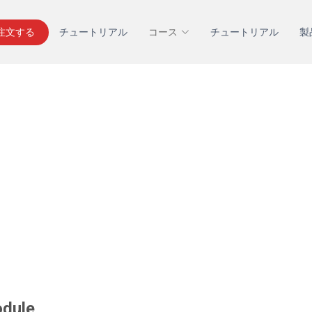
を注文する
チュートリアル
コース
チュートリアル
製
odule