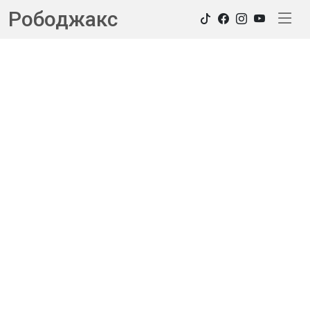
Рободжакс