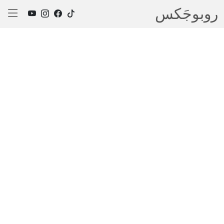
روبوجَکس