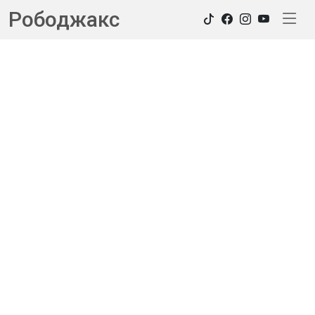
Рободжакс