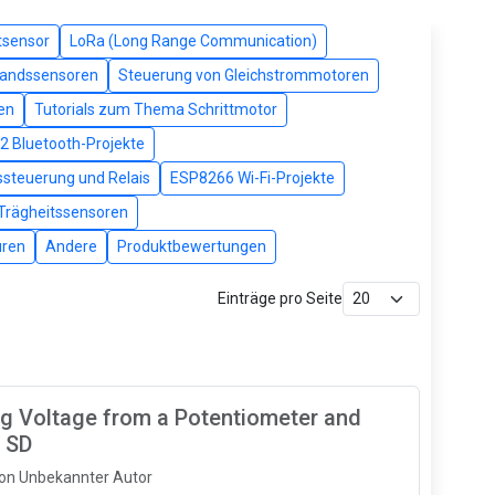
tsensor
LoRa (Long Range Communication)
andssensoren
Steuerung von Gleichstrommotoren
en
Tutorials zum Thema Schrittmotor
2 Bluetooth-Projekte
ssteuerung und Relais
ESP8266 Wi-Fi-Projekte
 Trägheitssensoren
uren
Andere
Produktbewertungen
Einträge pro Seite
g Voltage from a Potentiometer and
o SD
Von Unbekannter Autor