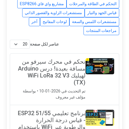
التحكم في الطاقة والمرحلات
مشاريع واي فاي ESP8266
قياس الجهد والتيار
مستشعرات الزاوية والقصور الذاتي
مستشعرات اللمس والسعة
لوحات المفاتيح
آخر
مراجعات المنتجات
عناصر لكل صفحة
تحكم في محرك سيرفو من
مسافة بعيدة! درس Arduino
لهيليك WiFi LoRa 32 V3
(TX)
تم التحديث في 2026-01-10 • بواسطة
مؤلف غير معروف
برنامج تعليمي ESP32 51/55
- قياس درجة الحرارة
والرطوبة عبر WiFi باستخدام