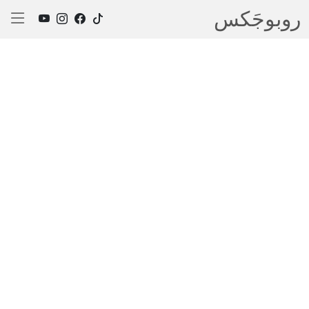
روبوجَکس