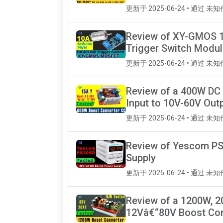
更新于 2025-06-24 • 通过 未
Review of XY-GMOS 1
Trigger Switch Modu
更新于 2025-06-24 • 通过 未
Review of a 400W DC 
Input to 10V-60V Out
更新于 2025-06-24 • 通过 未
Review of Yescom PS
Supply
更新于 2025-06-24 • 通过 未
Review of a 1200W, 2
12Vâ€“80V Boost Con