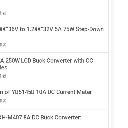
知作者
5â€“36V to 1.2â€“32V 5A 75W Step-Down
知作者
A 250W LCD Buck Converter with CC
ies
知作者
on of YB5145B 10A DC Current Meter
知作者
 XH-M407 8A DC Buck Converter: