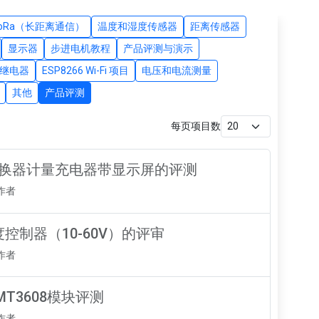
LoRa（长距离通信）
温度和湿度传感器
距离传感器
显示器
步进电机教程
产品评测与演示
继电器
ESP8266 Wi-Fi 项目
电压和电流测量
其他
产品评测
每页项目数
升降压转换器计量充电器带显示屏的评测
知作者
度控制器（10-60V）的评审
知作者
MT3608模块评测
知作者