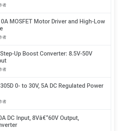
知作者
0A MOSFET Motor Driver and High-Low
le
知作者
Step-Up Boost Converter: 8.5V-50V
put
知作者
305D 0- to 30V, 5A DC Regulated Power
知作者
0A DC Input, 8Vâ€“60V Output,
verter