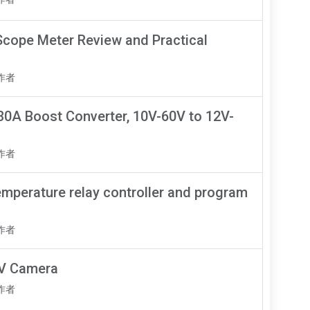
cope Meter Review and Practical
知作者
0A Boost Converter, 10V-60V to 12V-
知作者
perature relay controller and program
知作者
V Camera
知作者