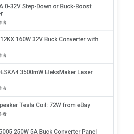
A 0-32V Step-Down or Buck-Boost
er
知作者
K-12KX 160W 32V Buck Converter with
知作者
DESKA4 3500mW EleksMaker Laser
知作者
peaker Tesla Coil: 72W from eBay
知作者
005 250W 5A Buck Converter Panel