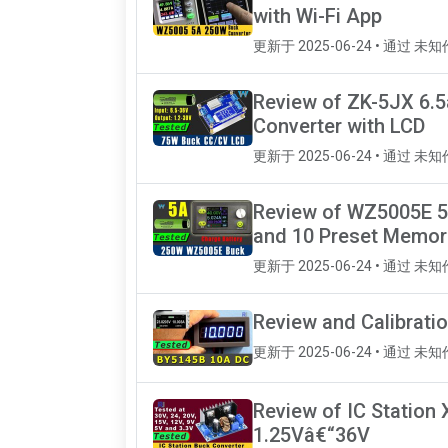
with Wi-Fi App
更新于 2025-06-24 • 通过 未
Review of ZK-5JX 6.
Converter with LCD
更新于 2025-06-24 • 通过 未
Review of WZ5005E 5
and 10 Preset Memor
更新于 2025-06-24 • 通过 未
Review and Calibrati
更新于 2025-06-24 • 通过 未
Review of IC Station
1.25Vâ€“36V