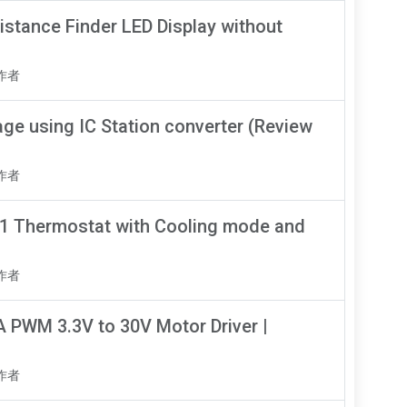
istance Finder LED Display without
知作者
ge using IC Station converter (Review
知作者
 Thermostat with Cooling mode and
知作者
 PWM 3.3V to 30V Motor Driver |
知作者