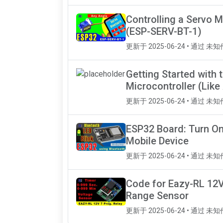
Controlling a Servo 
(ESP-SERV-BT-1)
更新于 2025-06-24 • 通过 未
Getting Started with 
Microcontroller (Like
更新于 2025-06-24 • 通过 未
ESP32 Board: Turn On
Mobile Device
更新于 2025-06-24 • 通过 未
Code for Eazy-RL 12
Range Sensor
更新于 2025-06-24 • 通过 未