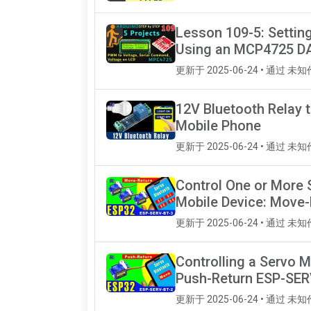
Lesson 109-5: Settin
Using an MCP4725 DA
更新于 2025-06-24 • 通过 未
12V Bluetooth Relay 
Mobile Phone
更新于 2025-06-24 • 通过 未
Control One or More 
Mobile Device: Move
更新于 2025-06-24 • 通过 未
Controlling a Servo 
Push-Return ESP-SER
更新于 2025-06-24 • 通过 未