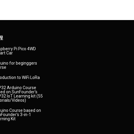
程
pberry Pi Pico 4WD
rt Car
uino for beginggers
rse
roduction to WiFi LoRa
32 Arduino Course
ed on SunFounder's
32 IoT Learning kit (55
orials/Videos)
uino Course based on
Founder's 3-in-1
rning Kit