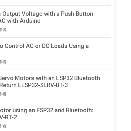
g Output Voltage with a Push Button
C with Arduino
知作者
to Control AC or DC Loads Using a
知作者
Servo Motors with an ESP32 Bluetooth
-Return EESP32-SERV-BT-3
知作者
Motor using an ESP32 and Bluetooth:
V-BT-2
知作者