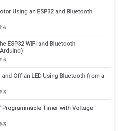
Motor Using an ESP32 and Bluetooth
知作者
the ESP32 WiFi and Bluetooth
 Arduino)
知作者
 and Off an LED Using Bluetooth from a
知作者
V Programmable Timer with Voltage
知作者