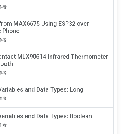
知作者
 from MAX6675 Using ESP32 over
e Phone
知作者
ontact MLX90614 Infrared Thermometer
tooth
知作者
Variables and Data Types: Long
知作者
Variables and Data Types: Boolean
知作者