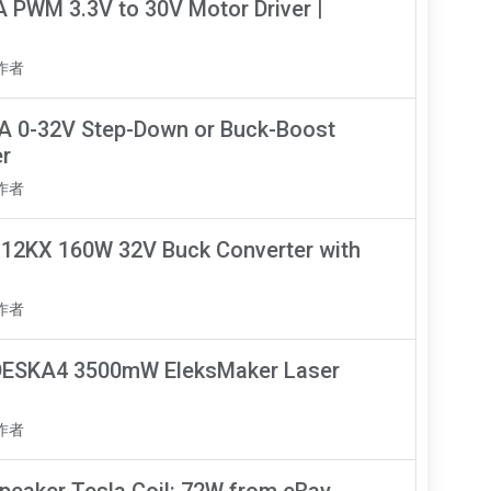
 PWM 3.3V to 30V Motor Driver |
知作者
A 0-32V Step-Down or Buck-Boost
er
知作者
K-12KX 160W 32V Buck Converter with
知作者
DESKA4 3500mW EleksMaker Laser
知作者
peaker Tesla Coil: 72W from eBay