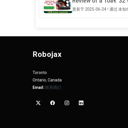
Review of a 10â€“32 
更新于 2025-06-24 • 通过 未
Robojax
Toronto
Ontario, Canada
Email:
联系我们