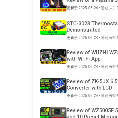
更新于 2025-06-24 • 通过 未
STC-3028 Thermostat:
Demonstrated
更新于 2025-06-24 • 通过 未
Review of WUZHI WZ5
with Wi-Fi App
更新于 2025-06-24 • 通过 未
Review of ZK-5JX 6.
Converter with LCD
更新于 2025-06-24 • 通过 未
Review of WZ5005E 5
and 10 Preset Memor