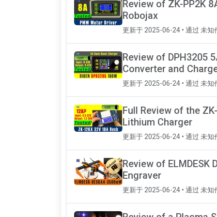
Review of ZK-PP2K 8A
Robojax
更新于 2025-06-24 • 通过 未
Review of DPH3205 5
Converter and Charg
更新于 2025-06-24 • 通过 未
Full Review of the Z
Lithium Charger
更新于 2025-06-24 • 通过 未
Review of ELMDESK 
Engraver
更新于 2025-06-24 • 通过 未
Review of a Plasma S