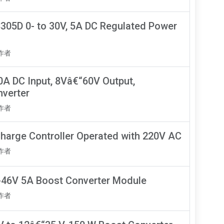
305D 0- to 30V, 5A DC Regulated Power
知作者
0A DC Input, 8Vâ€“60V Output,
verter
知作者
harge Controller Operated with 220V AC
知作者
-46V 5A Boost Converter Module
知作者