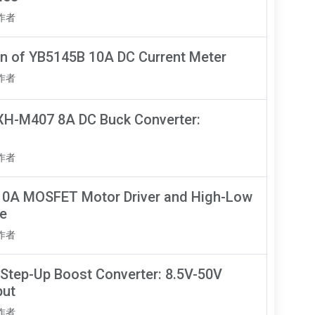
知作者
on of YB5145B 10A DC Current Meter
知作者
 XH-M407 8A DC Buck Converter:
知作者
0A MOSFET Motor Driver and High-Low
le
知作者
Step-Up Boost Converter: 8.5V-50V
put
知作者