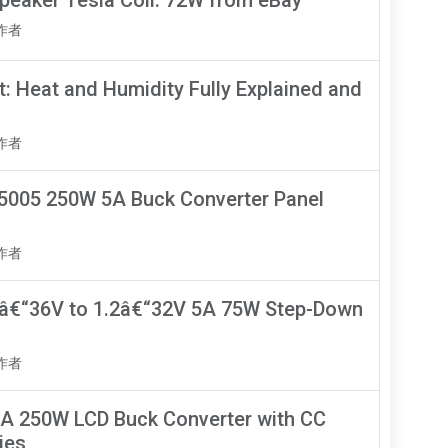
知作者
 Heat and Humidity Fully Explained and
知作者
005 250W 5A Buck Converter Panel
知作者
5â€“36V to 1.2â€“32V 5A 75W Step-Down
知作者
A 250W LCD Buck Converter with CC
ies