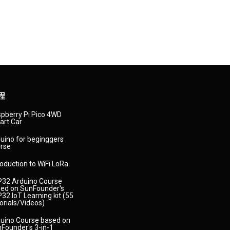
程
pberry Pi Pico 4WD
rt Car
uino for beginggers
rse
roduction to WiFi LoRa
32 Arduino Course
ed on SunFounder's
32 IoT Learning kit (55
orials/Videos)
uino Course based on
Founder's 3-in-1