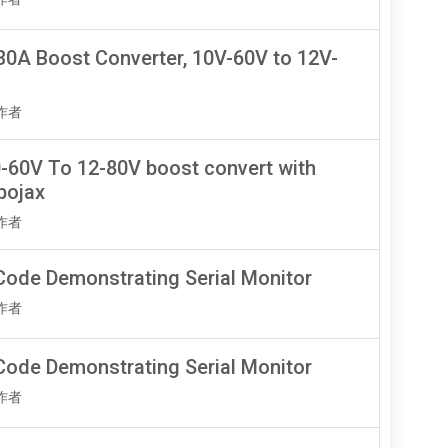
0A Boost Converter, 10V-60V to 12V-
知作者
-60V To 12-80V boost convert with
bojax
知作者
Code Demonstrating Serial Monitor
知作者
Code Demonstrating Serial Monitor
知作者