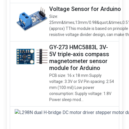
Voltage Sensor for Arduino
Size:
25mm&times;13mm/0.98&quot;&times;0.5
(approx) TThis module is based on principle
resistive voltage divider design, can make the
GY-273 HMC5883L 3V-
5V triple-axis compass
magnetometer sensor
module for Arduino
PCB size: 16 x 18 mm Supply
voltage: 3.3V or 5V Pin spacing: 2.54
mm (100 mil) Low power
consumption: Supply voltage: 1.8V
Power sleep mod...