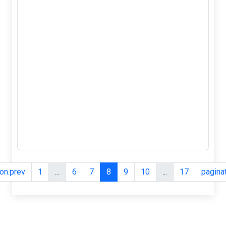
ion.prev
1
...
6
7
8
9
10
...
17
paginat