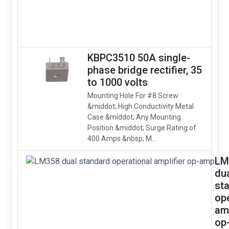
KBPC3510 50A single-
phase bridge rectifier, 35
to 1000 volts
Mounting Hole For #8 Screw
&middot; High Conductivity Metal
Case &middot; Any Mounting
Position &middot; Surge Rating of
400 Amps &nbsp; M...
LM
du
st
op
amp
op