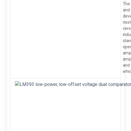
The
and
devi
next
vers
indu
sta
oper
ampl
amp
and
which