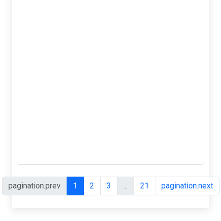
pagination.prev
1
2
3
...
21
pagination.next